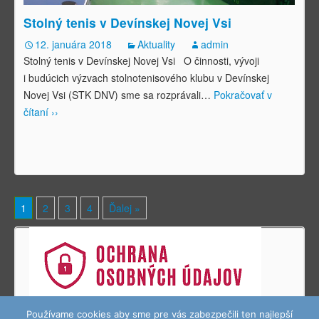
Stolný tenis v Devínskej Novej Vsi
12. januára 2018
Aktuality
admin
Stolný tenis v Devínskej Novej Vsi O činnosti, vývoji
i budúcich výzvach stolnotenisového klubu v Devínskej
Novej Vsi (STK DNV) sme sa rozprávali
…
Pokračovať v
čítaní ››
1
2
3
4
Ďalej »
Používame cookies aby sme pre vás zabezpečili ten najlepší