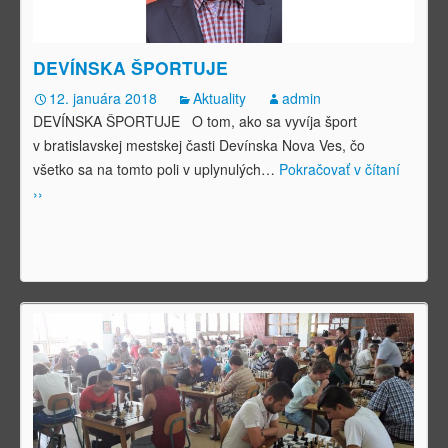
DEVÍNSKA ŠPORTUJE
12. januára 2018
Aktuality
admin
DEVÍNSKA ŠPORTUJE O tom, ako sa vyvíja šport
v bratislavskej mestskej časti Devínska Nova Ves, čo
všetko sa na tomto poli v uplynulých
…
Pokračovať v čítaní
››