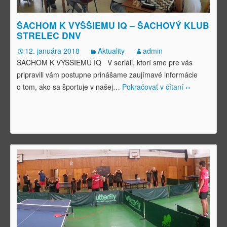
ŠACHOM K VYŠŠIEMU IQ – ŠACHOVÝ KLUB
STRELEC DNV
12. januára 2018
Aktuality
admin
ŠACHOM K VYŠŠIEMU IQ V seriáli, ktorí sme pre vás
pripravili vám postupne prinášame zaujímavé informácie
o tom, ako sa športuje v našej
…
Pokračovať v čítaní ››