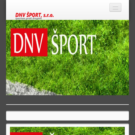
Domov
O nás
Športoviská
Športové kluby v DNV
Zverejňovanie podľa 211/2000
Kontakt