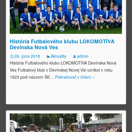
História Futbalového klubu LOKOMOTÍVA
Devínska Nová Ves
26. júna 2018
Aktuality
admin
História Futbalového klubu LOKOMOTÍVA Devínska Nová
Ves Futbalový klub v Devínskej Novej Vsi vznikol v roku
1923 pod názvom ŠK
…
Pokračovať v čítaní ››