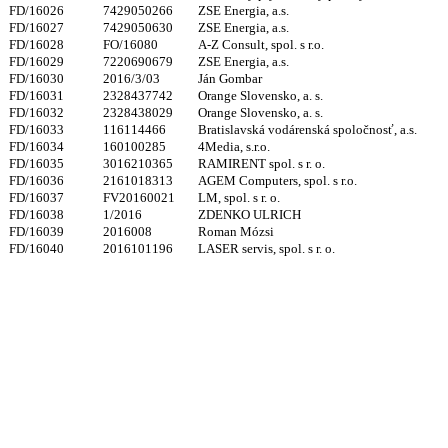
FD/16026
7429050266
ZSE Energia, a.s.
FD/16027
7429050630
ZSE Energia, a.s.
FD/16028
FO/16080
A-Z Consult, spol. s r.o.
FD/16029
7220690679
ZSE Energia, a.s.
FD/16030
2016/3/03
Ján Gombar
FD/16031
2328437742
Orange Slovensko, a. s.
FD/16032
2328438029
Orange Slovensko, a. s.
FD/16033
116114466
Bratislavská vodárenská spoločnosť, a.s.
FD/16034
160100285
4Media, s.r.o.
FD/16035
3016210365
RAMIRENT spol. s r. o.
FD/16036
2161018313
AGEM Computers, spol. s r.o.
FD/16037
FV20160021
LM, spol. s r. o.
FD/16038
1/2016
ZDENKO ULRICH
FD/16039
2016008
Roman Mózsi
FD/16040
2016101196
LASER servis, spol. s r. o.