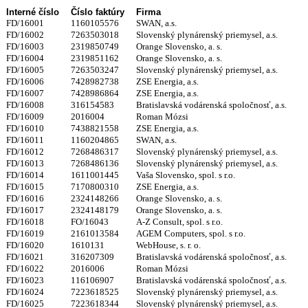
Interné číslo
Číslo faktúry
Firma
FD/16001
1160105576
SWAN, a.s.
FD/16002
7263503018
Slovenský plynárenský priemysel, a.s.
FD/16003
2319850749
Orange Slovensko, a. s.
FD/16004
2319851162
Orange Slovensko, a. s.
FD/16005
7263503247
Slovenský plynárenský priemysel, a.s.
FD/16006
7428982738
ZSE Energia, a.s.
FD/16007
7428986864
ZSE Energia, a.s.
FD/16008
316154583
Bratislavská vodárenská spoločnosť, a.s.
FD/16009
2016004
Roman Mózsi
FD/16010
7438821558
ZSE Energia, a.s.
FD/16011
1160204865
SWAN, a.s.
FD/16012
7268486317
Slovenský plynárenský priemysel, a.s.
FD/16013
7268486136
Slovenský plynárenský priemysel, a.s.
FD/16014
1611001445
Vaša Slovensko, spol. s r.o.
FD/16015
7170800310
ZSE Energia, a.s.
FD/16016
2324148266
Orange Slovensko, a. s.
FD/16017
2324148179
Orange Slovensko, a. s.
FD/16018
FO/16043
A-Z Consult, spol. s r.o.
FD/16019
2161013584
AGEM Computers, spol. s r.o.
FD/16020
1610131
WebHouse, s. r. o.
FD/16021
316207309
Bratislavská vodárenská spoločnosť, a.s.
FD/16022
2016006
Roman Mózsi
FD/16023
116106907
Bratislavská vodárenská spoločnosť, a.s.
FD/16024
7223618525
Slovenský plynárenský priemysel, a.s.
FD/16025
7223618344
Slovenský plynárenský priemysel, a.s.