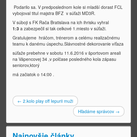
Podarilo sa. V predposlednom kole si mladší dorast FCL
vybojoval titul majstra BFZ v súťaži MD3R.
V súboji s FK Rača Bratislava na ich ihrisku vyhral
1:3
a
zabezpečil si tak celkové 1.miesto v súťaži.
Gratulujeme hráčom, trénerom a celému realizačnému
teamu k danému úspechu.Slávnostné dekorovanie víťaza
súťaže prebehne v sobotu 11.6.2016 v športovom areali
na Vápencovej 34 ,v polčase posledného kola zápasu
seniorov,ktorý
má začiatok o 14:00 .
←
2.kolo play off Iepurii muži
Hľadáme správcov
→
Najnovšie články